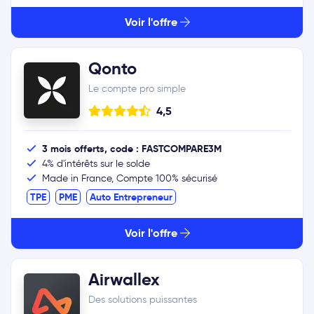
Voir l'offre
Qonto
Le compte pro simple
4,5
3 mois offerts, code : FASTCOMPARE3M
4% d'intérêts sur le solde
Made in France, Compte 100% sécurisé
TPE
PME
Auto Entrepreneur
Voir l'offre
Airwallex
Des solutions puissantes