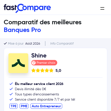
Comparatif des meilleures
Banques Pro
Mise à jour
Août 2026
Info Comparatif
Shine
Premier choix
5,0
Élu meilleur service client 2026
Devis illimité dès 0€
Tous types d'encaissements
Service client disponible 7/7 et par tél
TPE
PME
Auto Entrepreneur