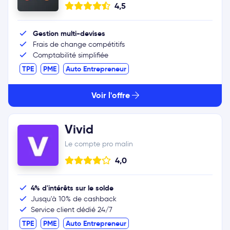
4,5
Gestion multi-devises
Frais de change compétitifs
Comptabilité simplifiée
TPE
PME
Auto Entrepreneur
Voir l'offre
Vivid
Le compte pro malin
4,0
4% d'intérêts sur le solde
Jusqu'à 10% de cashback
Service client dédié 24/7
TPE
PME
Auto Entrepreneur