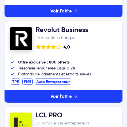
Voir l'offre
Revolut Business
Le futur de la banque
4,0
Offre exclusive : 80€ offerts
Trésorerie rémunérée jusqu’à 2%
Plafonds de paiements et retraits élevés
TPE
PME
Auto Entrepreneur
Voir l'offre
LCL PRO
La banque des entrepreneurs